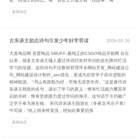
是一段成长的回忆。每一首歌王人蕴含着一段故事，每一
新闻动态
古东谈主励志诗句引发少年好学苦读
2026-03-26
大直饰品网 吾爱饰品 5iBUFF-最纯正的CSGO饰品开箱网 自古
以来，很多文东谈主骚人通过诗词抒发对学问的追乞降对忙活
学习的珍摄。这些诗句不仅敷裕哲理萍乡网站开发_网站建设公
司_网站建设设计制作_seo优化，更成为后世学子容许进取的
精神能源。 “书山有路勤为径，学海无涯苦作舟。”这是唐代诗
东谈主韩愈的名句，谈出了学习的真义：惟有忙活能力攀高常
识的岑岭，惟有坚抓能力度过学问的海洋。这句话于今仍被广
泛学子奉为座右铭。 宋代诗东谈主陆游在《冬夜念书示子聿》
中写谈：“纸上得来终觉浅，绝知此事要切身
新闻动态