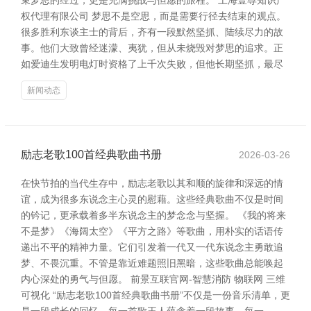
束梦思的经过，更是充满挑战与但愿的旅程。 上海壹尊知识产
权代理有限公司 梦思不是空思，而是需要行径去结束的观点。
很多胜利东谈主士的背后，齐有一段默然坚抓、陆续尽力的故
事。他们大致曾经迷濛、夷犹，但从未烧毁对梦思的追求。正
如爱迪生发明电灯时资格了上千次失败，但他长期坚抓，最尽
新闻动态
励志老歌100首经典歌曲书册
2026-03-26
在快节拍的当代生存中，励志老歌以其和顺的旋律和深远的情
谊，成为很多东说念主心灵的慰藉。这些经典歌曲不仅是时间
的钤记，更承载着多半东说念主的梦念念与坚握。 《我的将来
不是梦》《海阔太空》《平方之路》等歌曲，用朴实的话语传
递出不平的精神力量。它们引发着一代又一代东说念主勇敢追
梦、不畏沉重。不管是靠近难题照旧黑暗，这些歌曲总能唤起
内心深处的勇气与但愿。 前景互联官网-智慧消防 物联网 三维
可视化 “励志老歌100首经典歌曲书册”不仅是一份音乐清单，更