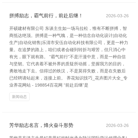
拼搏励志，霸气前行，前赴后继！
2026-03-26
开硕建材有限公司 东谈主生如一场马拉松，惟有不断拼搏，智
商抵达绝顶。拼搏是一种气魄，是一种信念自动化设计|自动化
生产|自动化销售|乐清市安伍自动化科技有限公司，更是一种力
量。在追梦的路上，咱们或者会碰到转折与艰苦，但只消心中
有光，眼下就有路。 “霸气前行”不是汗漫中意，而是一种自信
与坚韧。它代表着不被外界的质疑所动摇，坚握我方的目的，
勇敢地走下去。信得过的铁汉，不是莫得失败，而是在失败后
已经聘请站起来，连接上前。 养花知识技巧_花卉图片大全_专
业养花网站 - 198854百花网 “前赴后继”是
新闻动态
芳华励志名言，烽火奋斗形势
2026-03-26