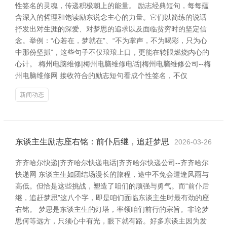
性签名的灵魂，传递积极朝上的能量。 励志经典短句，每每蕴
含深入的哲理和饱读励东说念主心的力量。它们以简练的说话
抒发出对生涯的深爱、对梦思的追求以及面临贫穷时的坚定信
念。举例：“心若在，梦就在”、“不为掌声，不为喝彩，只为心
中那份坚抓”，这些句子不仅琅琅上口，更能在转眼燃烧内心的
心计。 梅州电脑维修|梅州电脑维修电话|梅州电脑维修公司--梅
州电脑维修网 接收符合的励志短句看成个性签名，不仅
新闻动态
东谈主生励志座右铭：前仆后继，追赶梦思
2026-03-26
齐齐哈尔快递|齐齐哈尔快递电话|齐齐哈尔快递公司--齐齐哈尔
快递网 东谈主生如团结场漫长的旅程，途中不免会遭逢风雨与
高低。但恰是这些挑战，塑造了咱们的顽强与勇气。而“前仆后
继，追赶梦思”这八个字，即是咱们面临东谈主生时最有劲的座
右铭。 梦思是东谈主生的灯塔，率领咱们前行的宗旨。非论梦
思何等远方，只须心中有光，眼下就有路。好多东谈主因为发