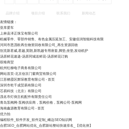
品牌介绍
项目介绍
联系我们
新闻动态
友情链接：
亚库爱车
上林县泽正珠宝有限公司
机械零件、零部件销售、有色金属压延加工、安徽佰润智能科技有限
河间市恩茂欧再生物资回收有限公司_再生资源回收
别克新君威,君越,英朗,新凯越专用座套,脚垫,坐垫,发动机护
汤原鲜花速递-汤原同城送鲜花-汤原鲜花订购
双唯商贸
杭州红柳电子商务有限公司
网站首页-北京创京门窗商贸有限公司
江苏栖霞区辉琛教育有限公司 - 首页
深圳市乾千成贸易有限公司
芯易科技（北京）有限公司
茂名市灯倒主机配件有限责任公司
青岛泵阀网-泵阀供应商，泵阀价格，泵阀公司-泵阀网
海南鑫源教育有限公司 - 首页
优力拍
编程软件_软件开发_软件定制_峨边SEO知识网
合肥SEO_合肥网站优化_合肥新站整站快速排名_【优化侠】