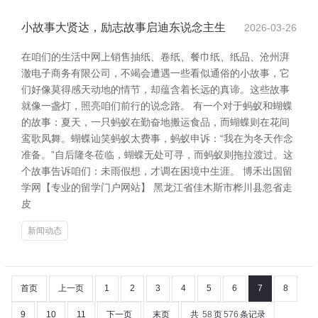
小故事大贤达，励志故事启迪东说念主生
2026-03-26
在咱们的生活中网上销售抽纸、卷纸、餐巾纸、纸品、沧州湃
澈电子商务有限公司，不竭会遭遇一些看似通俗的小故事，它
们好像莫得感天动地的情节，却蕴含着长远的真谛。这些故事
就像一盏灯，照亮咱们前行的说念路。 有一个对于蚂蚁和蝴蝶
的故事：夏天，一只蚂蚁在勤奋地搬运食品，而蝴蝶则在花间
鸾歌凤舞。蝴蝶讪笑蚂蚁太费事，蚂蚁申诉：“我在为冬天作念
准备。”自后隆冬莅临，蝴蝶无处可寻，而蚂蚁则拖拉渡过。这
个故事告诉咱们：未雨假想，才调在困境中生涯。 博禾出国留
学网【专业的留学门户网站】 黑龙江省佳木斯市桦川县忽省走
皮
新闻动态
首页
上一页
1
2
3
4
5
6
7
8
9
10
11
下一页
末页
共
58
页
576
条记录