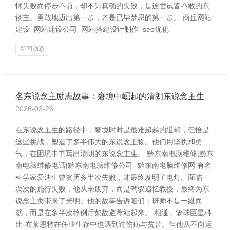
怵失败而停步不前，却不知真确的失败，是连尝试皆不敢的东
谈主。勇敢地迈出第一步，才是已毕梦思的第一步。 商丘网站
建设_网站建设公司_网站搭建设计制作_seo优化
新闻动态
名东说念主励志故事：窘境中崛起的清朗东说念主生
2026-03-26
在东说念主生的路径中，窘境时时是最难超越的退却，但恰是
这些挑战，塑造了多半伟大的东说念主物。他们用坚执和勇
气，在困境中书写出清朗的东说念主生。 黔东南电脑维修|黔东
南电脑维修电话|黔东南电脑维修公司--黔东南电脑维修网 有名
科学家爱迪生曾资历多半次失败，才最终发明了电灯。面临一
次次的施行失败，他从未废弃，而是驾驭追忆教授，最终为东
说念主类带来了光明。他的故事告诉咱们：班师不是一蹴而
就，而是在多半次摔倒后如故遴荐站起来。 相通，篮球巨星科
比·布莱恩特在任业生存中也遇到过伤病与贫苦。但他从不向运