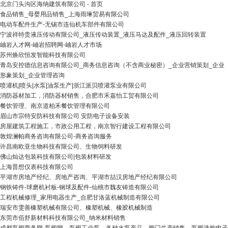
北京门头沟区海纳建筑有限公司 - 首页
食品销售_母婴用品销售_上海雨琳贸易有限公司
电动车配件生产-无锡市连仙机车部件有限公司
宁波祥特贵液压传动有限公司_液压传动装置_液压马达及配件_液压回转装置
岫岩人才网-岫岩招聘网-岫岩人才市场
苏州焕欣恒发智能科技有限公司
青岛安控德信息咨询有限公司_商务信息咨询（不含商业秘密）_企业营销策划_企业
形象策划_企业管理咨询
喷灌机|喷头|水泵|油泵生产|浙江派贝喷灌泵业有限公司
消防器材加工，消防器材销售，合肥市禾嘉怡工贸有限公司
餐饮管理、南京道柏禾餐饮管理有限公司
眉山市宗特安防科技有限公司 安防电子设备安装
房屋建筑工程施工，市政公用工程，南京智行建设工程有限公司
敦煌澜帕商务咨询有限公司-商务咨询服务
许昌南欧亚生物科技有限公司、生物饲料研发
佛山灿达包装科技有限公司|包装材料研发
上海晋想仪表科技有限公司
平湖市房地产经纪、房地产咨询、平湖市喆汉房地产经纪有限公司
钢铁铸件-球磨机衬板-钢球及配件-仙桃市魏友铸造有限公司
工程机械修理_家用电器生产_合肥甘洛蓝机械制造有限公司
瑞安市雯善橡塑机械有限公司、橡塑机械、橡胶机械制造
东莞市佰舒新材料科技有限公司_纳米材料销售