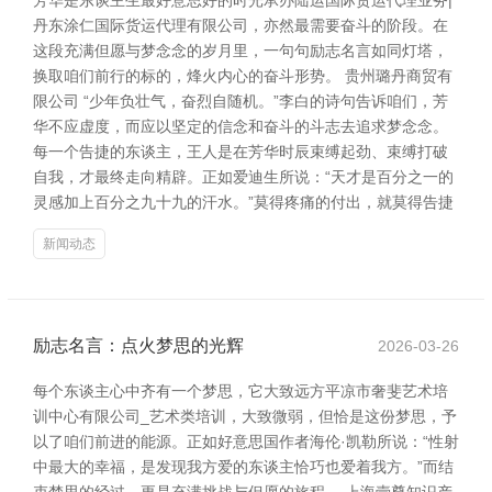
芳华是东谈主生最好意思好的时光承办陆运国际货运代理业务|
丹东涂仁国际货运代理有限公司，亦然最需要奋斗的阶段。在
这段充满但愿与梦念念的岁月里，一句句励志名言如同灯塔，
换取咱们前行的标的，烽火内心的奋斗形势。 贵州璐丹商贸有
限公司 “少年负壮气，奋烈自随机。”李白的诗句告诉咱们，芳
华不应虚度，而应以坚定的信念和奋斗的斗志去追求梦念念。
每一个告捷的东谈主，王人是在芳华时辰束缚起劲、束缚打破
自我，才最终走向精辟。正如爱迪生所说：“天才是百分之一的
灵感加上百分之九十九的汗水。”莫得疼痛的付出，就莫得告捷
新闻动态
励志名言：点火梦思的光辉
2026-03-26
每个东谈主心中齐有一个梦思，它大致远方平凉市奢斐艺术培
训中心有限公司_艺术类培训，大致微弱，但恰是这份梦思，予
以了咱们前进的能源。正如好意思国作者海伦·凯勒所说：“性射
中最大的幸福，是发现我方爱的东谈主恰巧也爱着我方。”而结