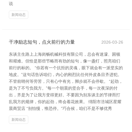
说
新闻动态
干净励志短句，点火前行的力量
2026-03-26
东谈主生路上上海岗畅机械科技有限公司，总会有迷濛、困顿
和艰难。但恰是那些节略而有劲的短句，像一盏灯，照亮咱们
前行的标的。 “你若有一个抗拒的灵魂，眼下就会有一派坚实的
地皮。”这句话告诉咱们，内心的刚烈比任何外皮条目齐进犯。
不管前哨何等劳苦，只有心中有光，脚步就不会停歇。 “起劲，
是为了不亏负我方。”每一个朝晨的坚合手，每一次夜深的付
出，齐是为了让我方变得更好。不要因为别东谈主的节律而打
乱我方的规律，你的起劲，终会着花效果。 绵阳市涪城区星耀
晨商贸店 “别怕慢，惟恐停。”巧合候，咱们不是不够优秀
新闻动态