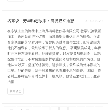
名东谈主芳华励志故事：沸腾竖立逸想
2026-03-29
在东谈主生的路径中上海凡清科教仪器有限公司|教学试验装置
加工，逸想是前行的灯塔，而沸腾则是抵达此岸的航船。很多
名东谈主的芳华岁月中，皆曾阅历过弯曲与繁难，但恰是因为
他们不懈勤奋，最终竣事了我方的逸想。 著明演员成龙，年青
时并不被东谈主看好。他缔造贫窭，14岁便参加电影圈，从跑
配角作念起，不时要濒临多样极重的考研和危急的作为戏。但
他从未毁灭，坚抓闇练躯壳、进步演技，最终成为外洋影坛的
巨星。他的告捷，源于对逸想的执着和不息的勤奋。 相似，作
者村上春树在年青时也并非一帆风顺。他曾在酒吧打工，生存
拮据
新闻动态