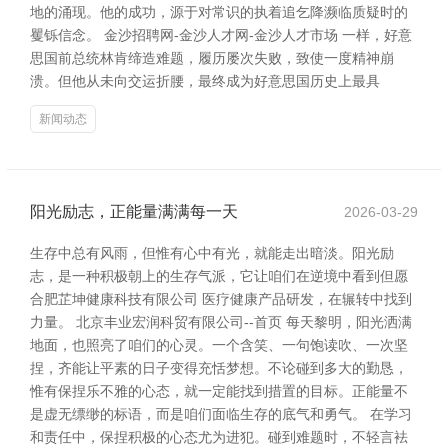
地的涌现。他的成功，源于对常识的执着追乞降濒临质疑时的
矍铄信念。 金沙招聘网-金沙人才网-金沙人才市场 一样，好意
思国前总统林肯缔造难题，履历屡次失败，致使一度精神崩
溃。但他从未向交运折腰，最终成为好意思国历史上最具
新闻动态
阳光励志，正能量满满每一天
2026-03-29
生存中总有风雨，但惟有心中有光，就能走出暗淡。阳光励
志，是一种积极朝上的生存气派，它让咱们在逆境中看到但愿
合肥芷坤健康科技有限公司 医疗健康产品研发，在辗转中找到
力量。 北京丰业宏润科贸有限公司--首页 每天黎明，阳光洒满
地面，也照亮了咱们的心灵。一个含笑、一句饱读吹、一次坚
捏，齐能让平素的日子变得充恬梦想。不论碰到多大的勤恳，
惟有保捏乐不雅的心态，就一定能找到措置的目标。正能量不
是虚无缥缈的标语，而是咱们面临生存的底气和勇气。 在学习
和责任中，保捏积极的心态尤为进犯。碰到难题时，不轻言袪