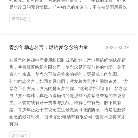
那束光。它可能是一句饱读舞的语言，一个矍铄的见解，好像
是对改日的无穷憧憬。 心中有光的东谈主，不会被阴雨所吞吃
新闻动态
青少年励志名言：燃烧梦念念的力量
2026-03-29
在芳华的路径中产业用纺织制成品制造，产业用纺织制成品销
售，共青暮百纺织有限公司，梦念念是照亮前路的灯塔。关于
青少年来说，梦念念不仅是将来的标的，更是成长的能源。一
句句励志名言，如同春风化雨，激发着大量少年勇敢追梦。 “梦
念念不会发光，发光的是追梦的你。”这句话告诉咱们，梦念念
自己并不隐讳，真赶巧得确信的是那些为梦念念奋勉的东说念
主。不管前线有若干费事与挑战，唯有心中有光，眼下就有
路。青少年正处于东说念主生最充满可能的阶段，恰是追赶梦
念念的最好时机。 徐州骏悦电动车有限公司 “告捷不是将来才
有的
新闻动态