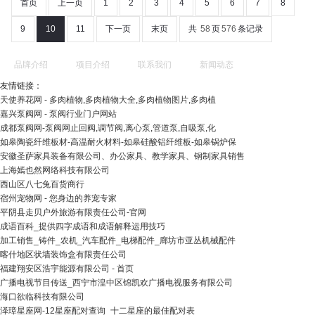
首页
上一页
1
2
3
4
5
6
7
8
9
10
11
下一页
末页
共
58
页
576
条记录
品牌介绍
项目介绍
联系我们
新闻动态
友情链接：
天使养花网 - 多肉植物,多肉植物大全,多肉植物图片,多肉植
嘉兴泵阀网 - 泵阀行业门户网站
成都泵阀网-泵阀网止回阀,调节阀,离心泵,管道泵,自吸泵,化
如皋陶瓷纤维板材-高温耐火材料-如皋硅酸铝纤维板-如皋锅炉保
安徽圣萨家具装备有限公司、办公家具、教学家具、钢制家具销售
上海嫣也然网络科技有限公司
西山区八七兔百货商行
宿州宠物网 - 您身边的养宠专家
平阴县走贝户外旅游有限责任公司-官网
成语百科_提供四字成语和成语解释运用技巧
加工销售_铸件_农机_汽车配件_电梯配件_廊坊市亚丛机械配件
喀什地区状墙装饰盒有限责任公司
福建翔安区浩宇能源有限公司 - 首页
广播电视节目传送_西宁市湟中区锦凯欢广播电视服务有限公司
海口欲临科技有限公司
泽璋星座网-12星座配对查询_十二星座的最佳配对表