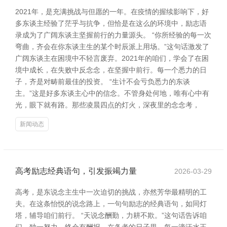
2021年，是充满挑战与但愿的一年。在疫情的握续影响下，好
多东谈主经验了茫乎与抗争，但恰是在这么的环境中，励志语
录成为了广阔东谈主坚握前行的力量源头。 “你所经验的每一次
弯曲，齐会在你东谈主生的某个时辰派上用场。”这句话激发了
广阔东谈主在困境中不轻言废弃。2021年的咱们，学会了在困
境中成长，在失败中反念念，在坚握中前行。每一个悉力的日
子，齐是对畴前最佳的投资。 “生计不会亏负悉力的东谈
主。”这是好多东谈主心中的信念。不管身处何地，唯有心中有
光，眼下就有路。那些凌晨四点的灯火，深夜里的念念考，
新闻动态
高考励志经典语句，引发振竭力量
2026-03-29
高考，是东说念主生中一次迫切的挑战，亦然芳华最精明的工
夫。在这条怡悦的说念路上，一句句励志的经典语句，如同灯
塔，辅导咱们前行。 “天说念酬勤，力耕不欺。”这句话告诉咱