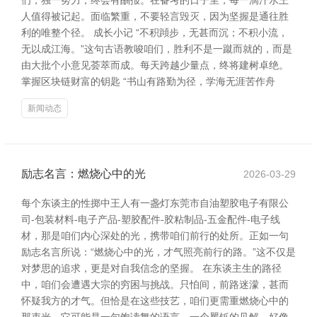
们，独一努力，终会有酬报。在备考的日子里，每一滴汗水王
人值得被记起。面临繁重，不要轻言毁灭，因为坚握是通往胜
利的唯整个径。 成长小记 “不积蹞步，无甚而沉；不积小流，
无以成江海。”这句古语教唆咱们，胜利不是一蹴而就的，而是
由大批个小意见荟萃而成。每天跨越少量点，终将建树卓绝。
掌握区块链财富的钥匙 “书山有路勤为径，学海无涯苦作舟
新闻动态
励志名言：燃烧心中的光
2026-03-29
每个东谈主的性掷中王人有一盏灯东莞市自油塑胶电子有限公
司-包装材料-电子产品-塑胶配件-胶粘制品-五金配件-电子线
材，那是咱们内心深处的光，携带咱们前行的处所。正如一句
励志名言所说：“燃烧心中的光，才气照亮前行的路。”这不仅是
对梦思的追求，更是对自我信念的坚握。 在东谈主生的路径
中，咱们会遭遇大宗的穷困与挑战。只怕间，前路迷濛，甚而
怀疑我方的才气。但恰是在这些技艺，咱们更需重燃烧心中的