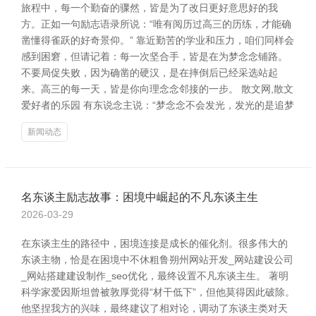
旅程中，每一个勤奋的骤然，皆是为了改日更好意思好的我
方。正如一句励志语录所说：“唯有阅历过高三的历练，才能确
凿懂得雀跃的好奇景仰。” 靠近勤苦的学业和压力，咱们同样会
感到困窘，但请记着：每一次坚合手，皆是在为梦念念铺路。
不要局促失败，因为确凿的硬汉，是在摔倒后已经采选站起
来。高三的每一天，皆是你向理念念邻接的一步。 散文网,散文
爱好者的乐园 有东说念主说：“梦念念不会发光，发光的是追梦
新闻动态
名东谈主励志故事：困境中崛起的不凡东谈主生
2026-03-29
在东谈主生的路径中，困境连接是成长的催化剂。很多伟大的
东谈主物，恰是在困境中不休粗鲁朔州网站开发_网站建设公司
_网站搭建建设制作_seo优化，最终设置不凡东谈主生。 著明
科学家爱因斯坦曾被敦厚觉得“材干低下”，但他莫得因此破除。
他坚捏我方的兴味，最终建议了相对论，调动了东谈主类对天