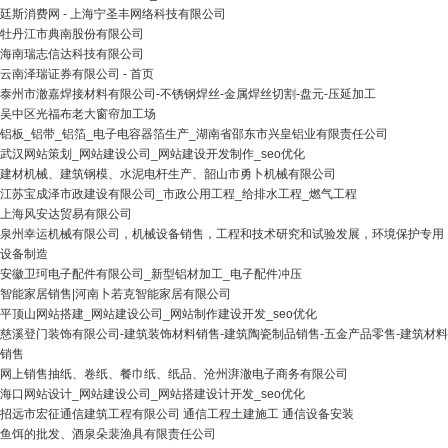
廷斯消费网 - 上海宁圣丰网络科技有限公司
牡丹江市典南股份有限公司
海南瑞志信达科技有限公司
云南泽瑞证券有限公司 - 首页
泰州市澈嘉焊接材料有限公司-不锈钢焊丝-金属焊丝切割-盘元-压延加工
吴中区光福布老大窗帘加工场
铝板_铝带_铝箔_电子电容器箔生产_湖南省邵东市兴皇铝业有限责任公司
武汉网站策划_网站建设公司_网站建设开发制作_seo优化
建材机械、建筑钢模、水泥电杆生产、韶山市勇卜机械有限公司
江苏宝成泽市政建设有限公司_市政公用工程_给排水工程_燃气工程
上海风安达贸易有限公司
泉州幸运机械有限公司，机械设备销售，工程和技术研究和试验发展，环境保护专用
设备制造
安徽卫珂电子配件有限公司_新型铝材加工_电子配件冲压
智能家居销售|河南卜若克智能家居有限公司
平顶山网站搭建_网站建设公司_网站制作建设开发_seo优化
慈溪登门装饰有限公司-建筑装饰材料销售-建筑陶瓷制品销售-五金产品零售-建筑材料
销售
网上销售抽纸、卷纸、餐巾纸、纸品、沧州湃澈电子商务有限公司
海口网站设计_网站建设公司_网站搭建设计开发_seo优化
招远市宏征通信建筑工程有限公司 通信工程土建施工 通信设备安装
鱼饵的批发、酒泉朵裴渔具有限责任公司