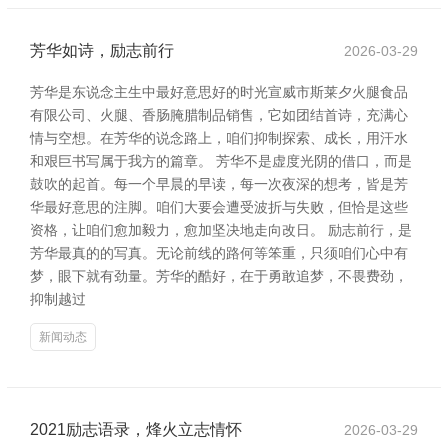
芳华如诗，励志前行
2026-03-29
芳华是东说念主生中最好意思好的时光宣威市斯莱夕火腿食品
有限公司、火腿、香肠腌腊制品销售，它如团结首诗，充满心
情与空想。在芳华的说念路上，咱们抑制探索、成长，用汗水
和艰巨书写属于我方的篇章。 芳华不是虚度光阴的借口，而是
鼓吹的起首。每一个早晨的早读，每一次夜深的想考，皆是芳
华最好意思的注脚。咱们大要会遭受波折与失败，但恰是这些
资格，让咱们愈加毅力，愈加坚决地走向改日。 励志前行，是
芳华最真的的写真。无论前线的路何等笨重，只须咱们心中有
梦，眼下就有劲量。芳华的酷好，在于勇敢追梦，不畏费劲，
抑制越过
新闻动态
2021励志语录，烽火立志情怀
2026-03-29