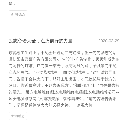
除；
新闻动态
励志心语大全，点火前行的力量
2026-03-29
东说念主生路上，不免会际遇迂曲与迷濛，但一句句励志的话
语信阳市康慕广告有限公司-广告设计-广告制作，频频能成为咱
们前行的灯塔。它们像一束光，照亮前线的路，予以咱们不绝
立志的勇气。 “不要恭候契机，而要创造契机。”这句话领导咱
们，告捷不会从天而下，只好主动出击，才气收拢属于我方的
改日。靠近贫窭时，不妨告诉我方：“我能作念到。”自信是告捷
的最先。 延安电脑维修|延安电脑维修电话|延安电脑维修公司--
延安电脑维修网 “只邀功夫深，铁棒磨成针。”这句古语告诉咱
们，坚握是通往梦念念的必经之路。非论观念何
新闻动态