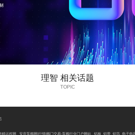
理智 相关话题
TOPIC
态
华精运程网
安庆泵阀网|行情|阀门交易-泵阀行业门户网站
铝板_铝带_铝箔_电子电